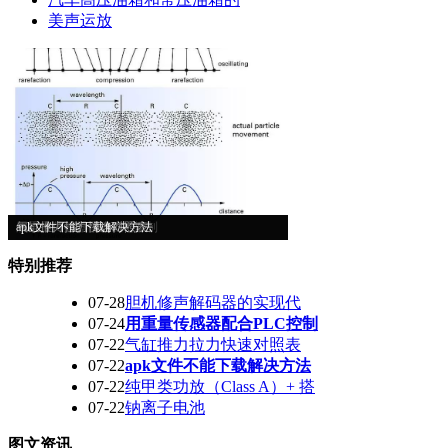
美声运放
超声波工作原理
胆机修声解码器的实现代
用重量传感器配合PLC控制
气缸推力拉力快速对照表
apk文件不能下载解决方法
特别推荐
07-28
胆机修声解码器的实现代
07-24
用重量传感器配合PLC控制
07-22
气缸推力拉力快速对照表
07-22
apk文件不能下载解决方法
07-22
纯甲类功放（Class A）+ 搭
07-22
钠离子电池
图文资讯