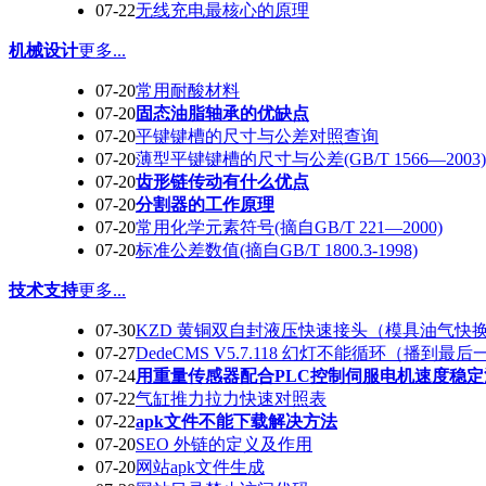
07-22
无线充电最核心的原理
机械设计
更多...
07-20
常用耐酸材料
07-20
固态油脂轴承的优缺点
07-20
平键键槽的尺寸与公差对照查询
07-20
薄型平键键槽的尺寸与公差(GB/T 1566—2003)
07-20
齿形链传动有什么优点
07-20
分割器的工作原理
07-20
常用化学元素符号(摘自GB/T 221—2000)
07-20
标准公差数值(摘自GB/T 1800.3-1998)
技术支持
更多...
07-30
KZD 黄铜双自封液压快速接头（模具油气快
07-27
DedeCMS V5.7.118 幻灯不能循环（播到最
07-24
用重量传感器配合PLC控制伺服电机速度稳定
07-22
气缸推力拉力快速对照表
07-22
apk文件不能下载解决方法
07-20
SEO 外链的定义及作用
07-20
网站apk文件生成