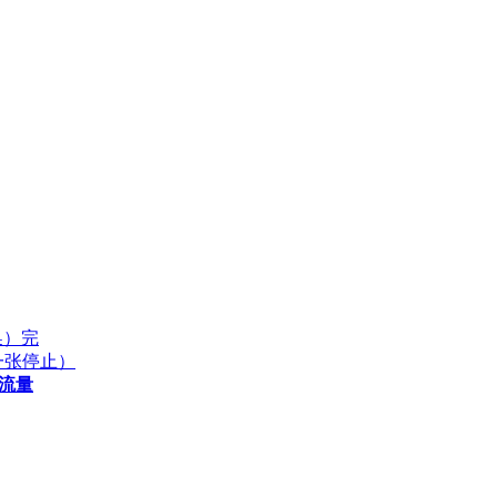
换）完
后一张停止）
流量