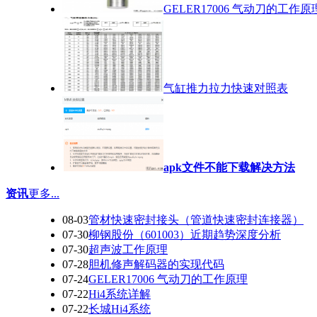
GELER17006 气动刀的工作原
气缸推力拉力快速对照表
apk文件不能下载解决方法
资讯
更多...
08-03
管材快速密封接头（管道快速密封连接器）
07-30
柳钢股份（601003）近期趋势深度分析
07-30
超声波工作原理
07-28
胆机修声解码器的实现代码
07-24
GELER17006 气动刀的工作原理
07-22
Hi4系统详解
07-22
长城Hi4系统