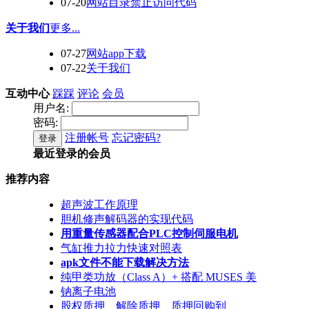
07-20
网站目录禁止访问代码
关于我们
更多...
07-27
网站app下载
07-22
关于我们
互动中心
踩踩
评论
会员
用户名:
密码:
注册帐号
忘记密码?
登录
最近登录的会员
推荐内容
超声波工作原理
胆机修声解码器的实现代码
用重量传感器配合PLC控制伺服电机
气缸推力拉力快速对照表
apk文件不能下载解决方法
纯甲类功放（Class A）+ 搭配 MUSES 美
钠离子电池
股权质押、解除质押、质押回购到