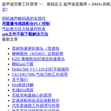
超声波完整工作原理 一、基础定义 超声波是频率＞20kHz
文]
胆机修声解码器的实现代
用重量传感器配合PLC控制
气缸推力拉力快速对照表
apk文件不能下载解决方法
最新文章
管材快速密封接头（管道快
柳钢股份（601003）近期趋势
KZD 黄铜双自封液压快速接头
网站app下载
DedeCMS V5.7.118 幻灯不能循环
GELER17006 气动刀的工作原理
关于我们
Hi4系统详解
长城Hi4系统
无线充电最核心的原理
定速巡航和自适应巡航有什
汽车差速锁工作原理与作用
汽车高压油箱和常压油箱的