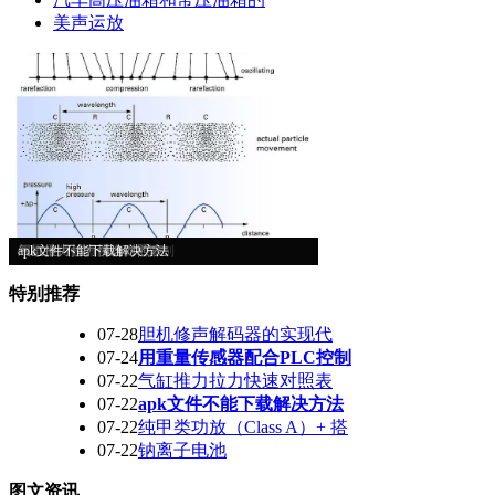
美声运放
超声波工作原理
胆机修声解码器的实现代
用重量传感器配合PLC控制
气缸推力拉力快速对照表
apk文件不能下载解决方法
特别推荐
07-28
胆机修声解码器的实现代
07-24
用重量传感器配合PLC控制
07-22
气缸推力拉力快速对照表
07-22
apk文件不能下载解决方法
07-22
纯甲类功放（Class A）+ 搭
07-22
钠离子电池
图文资讯