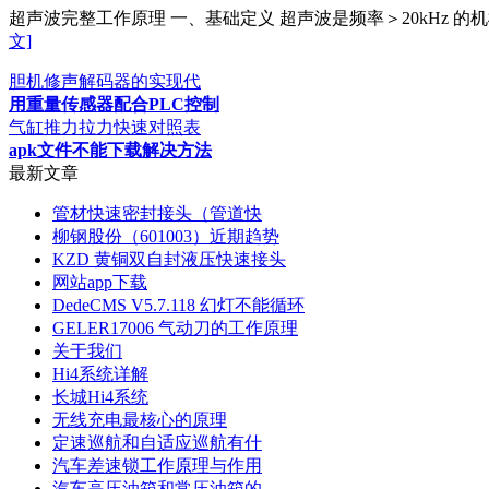
超声波完整工作原理 一、基础定义 超声波是频率＞20kHz
文]
胆机修声解码器的实现代
用重量传感器配合PLC控制
气缸推力拉力快速对照表
apk文件不能下载解决方法
最新文章
管材快速密封接头（管道快
柳钢股份（601003）近期趋势
KZD 黄铜双自封液压快速接头
网站app下载
DedeCMS V5.7.118 幻灯不能循环
GELER17006 气动刀的工作原理
关于我们
Hi4系统详解
长城Hi4系统
无线充电最核心的原理
定速巡航和自适应巡航有什
汽车差速锁工作原理与作用
汽车高压油箱和常压油箱的