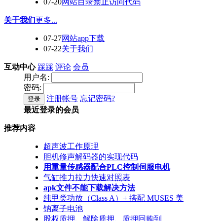
07-20
网站目录禁止访问代码
关于我们
更多...
07-27
网站app下载
07-22
关于我们
互动中心
踩踩
评论
会员
用户名:
密码:
注册帐号
忘记密码?
登录
最近登录的会员
推荐内容
超声波工作原理
胆机修声解码器的实现代码
用重量传感器配合PLC控制伺服电机
气缸推力拉力快速对照表
apk文件不能下载解决方法
纯甲类功放（Class A）+ 搭配 MUSES 美
钠离子电池
股权质押、解除质押、质押回购到