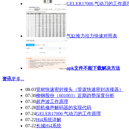
GELER17006 气动刀的工作原
气缸推力拉力快速对照表
apk文件不能下载解决方法
资讯
更多...
08-03
管材快速密封接头（管道快速密封连接器）
07-30
柳钢股份（601003）近期趋势深度分析
07-30
超声波工作原理
07-28
胆机修声解码器的实现代码
07-24
GELER17006 气动刀的工作原理
07-22
Hi4系统详解
07-22
长城Hi4系统