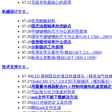
07-22
无线充电最核心的原理
机械设计
更多...
07-20
常用耐酸材料
07-20
固态油脂轴承的优缺点
07-20
平键键槽的尺寸与公差对照查询
07-20
薄型平键键槽的尺寸与公差(GB/T 1566—2003)
07-20
齿形链传动有什么优点
07-20
分割器的工作原理
07-20
常用化学元素符号(摘自GB/T 221—2000)
07-20
标准公差数值(摘自GB/T 1800.3-1998)
技术支持
更多...
07-30
KZD 黄铜双自封液压快速接头（模具油气快
07-27
DedeCMS V5.7.118 幻灯不能循环（播到最
07-24
用重量传感器配合PLC控制伺服电机速度稳定
07-22
气缸推力拉力快速对照表
07-22
apk文件不能下载解决方法
07-20
SEO 外链的定义及作用
07-20
网站apk文件生成