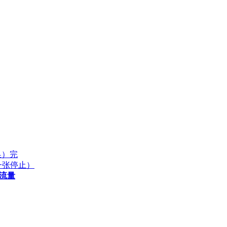
换）完
后一张停止）
流量