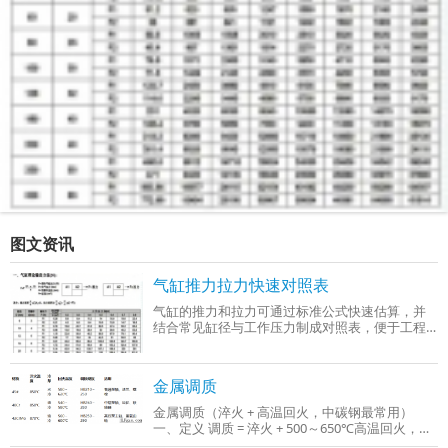
图文资讯
气缸推力拉力快速对照表
气缸的推力和拉力可通过标准公式快速估算，并
结合常见缸径与工作压力制成对照表，便于工程
选型时参考。以下是基于行业通用参数（工作压
力0.4–0.6 MPa）整理的‌气缸推力与拉力快
金属调质
金属调质（淬火 + 高温回火，中碳钢最常用）
一、定义 调质 = 淬火 + 500～650℃高温回火，只
适用于中碳钢、中碳合金钢（C：0.3%～0.5%），