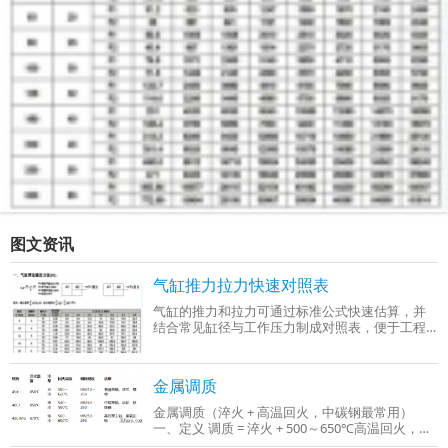
图文资讯
气缸推力拉力快速对照表
气缸的推力和拉力可通过标准公式快速估算，并
结合常见缸径与工作压力制成对照表，便于工程
选型时参考。以下是基于行业通用参数（工作压
力0.4–0.6 MPa）整理的‌气缸推力与拉力快
金属调质
金属调质（淬火 + 高温回火，中碳钢最常用）
一、定义 调质 = 淬火 + 500～650℃高温回火，只
适用于中碳钢、中碳合金钢（C：0.3%～0.5%），