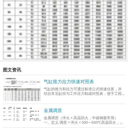
图文资讯
气缸推力拉力快速对照表
气缸的推力和拉力可通过标准公式快速估算，并
结合常见缸径与工作压力制成对照表，便于工程
选型时参考。以下是基于行业通用参数（工作压
力0.4–0.6 MPa）整理的‌气缸推力与拉力快
金属调质
金属调质（淬火 + 高温回火，中碳钢最常用）
一、定义 调质 = 淬火 + 500～650℃高温回火，只
适用于中碳钢、中碳合金钢（C：0.3%～0.5%），