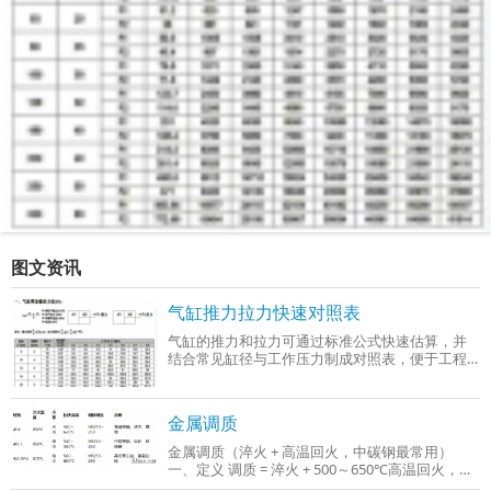
图文资讯
气缸推力拉力快速对照表
气缸的推力和拉力可通过标准公式快速估算，并
结合常见缸径与工作压力制成对照表，便于工程
选型时参考。以下是基于行业通用参数（工作压
力0.4–0.6 MPa）整理的‌气缸推力与拉力快
金属调质
金属调质（淬火 + 高温回火，中碳钢最常用）
一、定义 调质 = 淬火 + 500～650℃高温回火，只
适用于中碳钢、中碳合金钢（C：0.3%～0.5%），