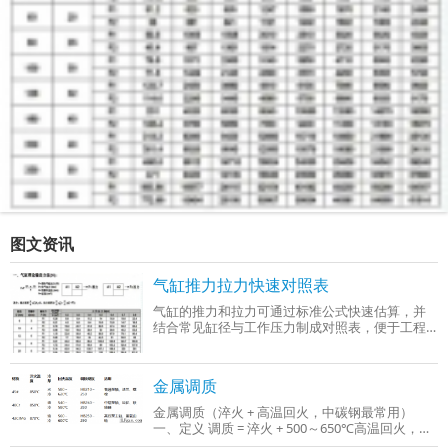
图文资讯
气缸推力拉力快速对照表
气缸的推力和拉力可通过标准公式快速估算，并
结合常见缸径与工作压力制成对照表，便于工程
选型时参考。以下是基于行业通用参数（工作压
力0.4–0.6 MPa）整理的‌气缸推力与拉力快
金属调质
金属调质（淬火 + 高温回火，中碳钢最常用）
一、定义 调质 = 淬火 + 500～650℃高温回火，只
适用于中碳钢、中碳合金钢（C：0.3%～0.5%），