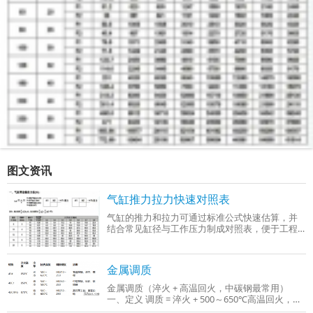
图文资讯
气缸推力拉力快速对照表
气缸的推力和拉力可通过标准公式快速估算，并
结合常见缸径与工作压力制成对照表，便于工程
选型时参考。以下是基于行业通用参数（工作压
力0.4–0.6 MPa）整理的‌气缸推力与拉力快
金属调质
金属调质（淬火 + 高温回火，中碳钢最常用）
一、定义 调质 = 淬火 + 500～650℃高温回火，只
适用于中碳钢、中碳合金钢（C：0.3%～0.5%），