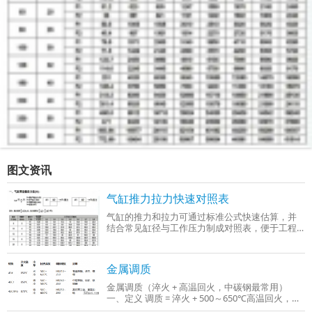
图文资讯
气缸推力拉力快速对照表
气缸的推力和拉力可通过标准公式快速估算，并
结合常见缸径与工作压力制成对照表，便于工程
选型时参考。以下是基于行业通用参数（工作压
力0.4–0.6 MPa）整理的‌气缸推力与拉力快
金属调质
金属调质（淬火 + 高温回火，中碳钢最常用）
一、定义 调质 = 淬火 + 500～650℃高温回火，只
适用于中碳钢、中碳合金钢（C：0.3%～0.5%），