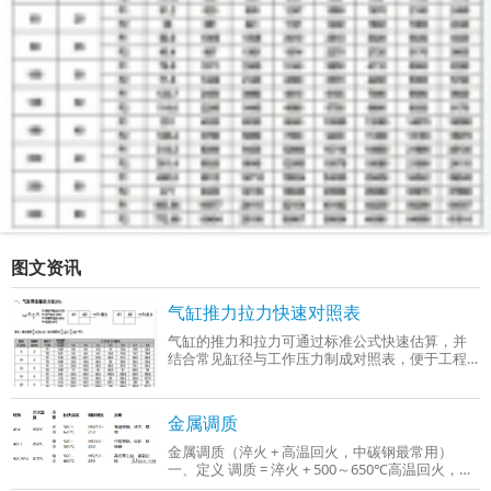
图文资讯
气缸推力拉力快速对照表
气缸的推力和拉力可通过标准公式快速估算，并
结合常见缸径与工作压力制成对照表，便于工程
选型时参考。以下是基于行业通用参数（工作压
力0.4–0.6 MPa）整理的‌气缸推力与拉力快
金属调质
金属调质（淬火 + 高温回火，中碳钢最常用）
一、定义 调质 = 淬火 + 500～650℃高温回火，只
适用于中碳钢、中碳合金钢（C：0.3%～0.5%），