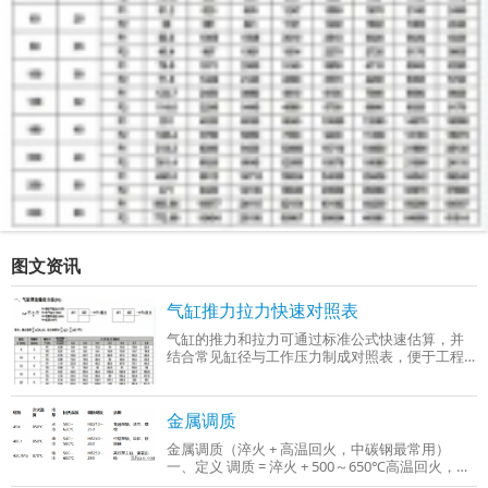
图文资讯
气缸推力拉力快速对照表
气缸的推力和拉力可通过标准公式快速估算，并
结合常见缸径与工作压力制成对照表，便于工程
选型时参考。以下是基于行业通用参数（工作压
力0.4–0.6 MPa）整理的‌气缸推力与拉力快
金属调质
金属调质（淬火 + 高温回火，中碳钢最常用）
一、定义 调质 = 淬火 + 500～650℃高温回火，只
适用于中碳钢、中碳合金钢（C：0.3%～0.5%），