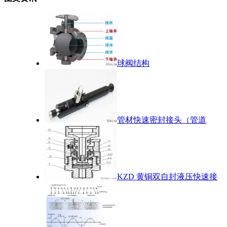
球阀结构
管材快速密封接头（管道
KZD 黄铜双自封液压快速接