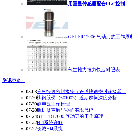
用重量传感器配合PLC控制
GELER17006 气动刀的工作原
气缸推力拉力快速对照表
资讯
更多...
08-03
管材快速密封接头（管道快速密封连接器）
07-30
柳钢股份（601003）近期趋势深度分析
07-30
超声波工作原理
07-28
胆机修声解码器的实现代码
07-24
GELER17006 气动刀的工作原理
07-22
Hi4系统详解
07-22
长城Hi4系统