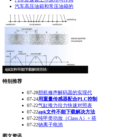
汽车高压油箱和常压油箱的
超声波工作原理
胆机修声解码器的实现代
用重量传感器配合PLC控制
气缸推力拉力快速对照表
apk文件不能下载解决方法
特别推荐
07-28
胆机修声解码器的实现代
07-24
用重量传感器配合PLC控制
07-22
气缸推力拉力快速对照表
07-22
apk文件不能下载解决方法
07-22
纯甲类功放（Class A）+ 搭
07-22
钠离子电池
图文资讯