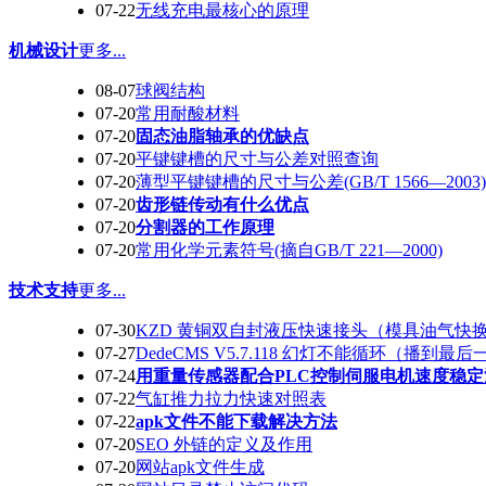
07-22
无线充电最核心的原理
机械设计
更多...
08-07
球阀结构
07-20
常用耐酸材料
07-20
固态油脂轴承的优缺点
07-20
平键键槽的尺寸与公差对照查询
07-20
薄型平键键槽的尺寸与公差(GB/T 1566—2003)
07-20
齿形链传动有什么优点
07-20
分割器的工作原理
07-20
常用化学元素符号(摘自GB/T 221—2000)
技术支持
更多...
07-30
KZD 黄铜双自封液压快速接头（模具油气快
07-27
DedeCMS V5.7.118 幻灯不能循环（播到最
07-24
用重量传感器配合PLC控制伺服电机速度稳定
07-22
气缸推力拉力快速对照表
07-22
apk文件不能下载解决方法
07-20
SEO 外链的定义及作用
07-20
网站apk文件生成