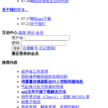
07-20
网站目录禁止访问代码
关于我们
更多...
07-27
网站app下载
07-22
关于我们
互动中心
踩踩
评论
会员
用户名:
密码:
注册帐号
忘记密码?
登录
最近登录的会员
推荐内容
超声波工作原理
胆机修声解码器的实现代码
用重量传感器配合PLC控制伺服电机
气缸推力拉力快速对照表
apk文件不能下载解决方法
纯甲类功放（Class A）+ 搭配 MUSES 美
钠离子电池
股权质押、解除质押、质押回购到