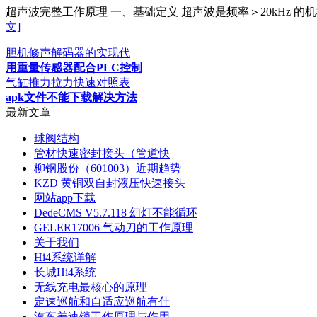
超声波完整工作原理 一、基础定义 超声波是频率＞20kHz
文]
胆机修声解码器的实现代
用重量传感器配合PLC控制
气缸推力拉力快速对照表
apk文件不能下载解决方法
最新文章
球阀结构
管材快速密封接头（管道快
柳钢股份（601003）近期趋势
KZD 黄铜双自封液压快速接头
网站app下载
DedeCMS V5.7.118 幻灯不能循环
GELER17006 气动刀的工作原理
关于我们
Hi4系统详解
长城Hi4系统
无线充电最核心的原理
定速巡航和自适应巡航有什
汽车差速锁工作原理与作用