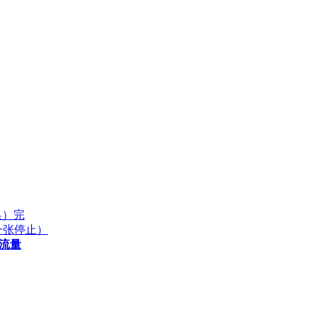
换）完
后一张停止）
流量