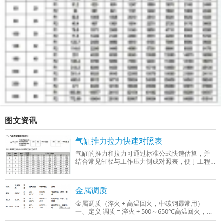
图文资讯
气缸推力拉力快速对照表
气缸的推力和拉力可通过标准公式快速估算，并
结合常见缸径与工作压力制成对照表，便于工程
选型时参考。以下是基于行业通用参数（工作压
力0.4–0.6 MPa）整理的‌气缸推力与拉力快
金属调质
金属调质（淬火 + 高温回火，中碳钢最常用）
一、定义 调质 = 淬火 + 500～650℃高温回火，只
适用于中碳钢、中碳合金钢（C：0.3%～0.5%），