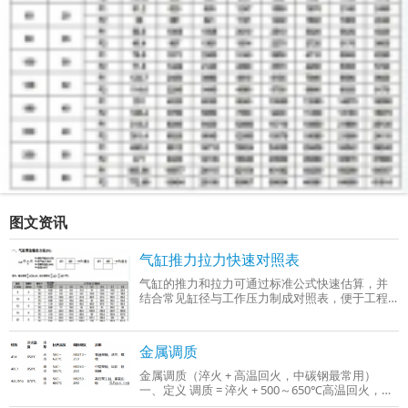
图文资讯
气缸推力拉力快速对照表
气缸的推力和拉力可通过标准公式快速估算，并
结合常见缸径与工作压力制成对照表，便于工程
选型时参考。以下是基于行业通用参数（工作压
力0.4–0.6 MPa）整理的‌气缸推力与拉力快
金属调质
金属调质（淬火 + 高温回火，中碳钢最常用）
一、定义 调质 = 淬火 + 500～650℃高温回火，只
适用于中碳钢、中碳合金钢（C：0.3%～0.5%），