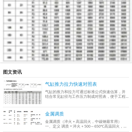
图文资讯
气缸推力拉力快速对照表
气缸的推力和拉力可通过标准公式快速估算，并
结合常见缸径与工作压力制成对照表，便于工程
选型时参考。以下是基于行业通用参数（工作压
力0.4–0.6 MPa）整理的‌气缸推力与拉力快
金属调质
金属调质（淬火 + 高温回火，中碳钢最常用）
一、定义 调质 = 淬火 + 500～650℃高温回火，只
适用于中碳钢、中碳合金钢（C：0.3%～0.5%），