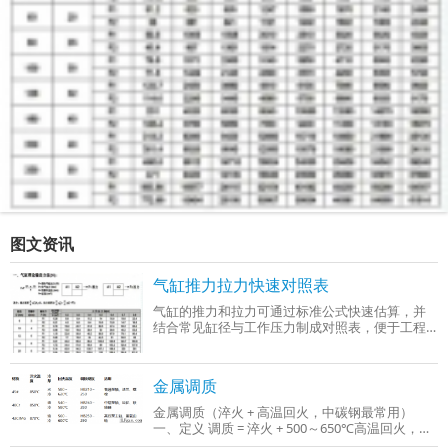
图文资讯
气缸推力拉力快速对照表
气缸的推力和拉力可通过标准公式快速估算，并
结合常见缸径与工作压力制成对照表，便于工程
选型时参考。以下是基于行业通用参数（工作压
力0.4–0.6 MPa）整理的‌气缸推力与拉力快
金属调质
金属调质（淬火 + 高温回火，中碳钢最常用）
一、定义 调质 = 淬火 + 500～650℃高温回火，只
适用于中碳钢、中碳合金钢（C：0.3%～0.5%），