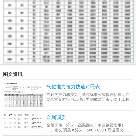
图文资讯
气缸推力拉力快速对照表
气缸的推力和拉力可通过标准公式快速估算，并
结合常见缸径与工作压力制成对照表，便于工程
选型时参考。以下是基于行业通用参数（工作压
力0.4–0.6 MPa）整理的‌气缸推力与拉力快
金属调质
金属调质（淬火 + 高温回火，中碳钢最常用）
一、定义 调质 = 淬火 + 500～650℃高温回火，只
适用于中碳钢、中碳合金钢（C：0.3%～0.5%），