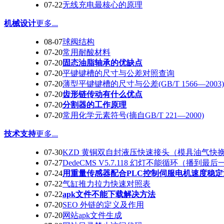
07-22
无线充电最核心的原理
机械设计
更多...
08-07
球阀结构
07-20
常用耐酸材料
07-20
固态油脂轴承的优缺点
07-20
平键键槽的尺寸与公差对照查询
07-20
薄型平键键槽的尺寸与公差(GB/T 1566—2003)
07-20
齿形链传动有什么优点
07-20
分割器的工作原理
07-20
常用化学元素符号(摘自GB/T 221—2000)
技术支持
更多...
07-30
KZD 黄铜双自封液压快速接头（模具油气快
07-27
DedeCMS V5.7.118 幻灯不能循环（播到最
07-24
用重量传感器配合PLC控制伺服电机速度稳定
07-22
气缸推力拉力快速对照表
07-22
apk文件不能下载解决方法
07-20
SEO 外链的定义及作用
07-20
网站apk文件生成