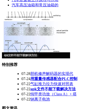
汽车高压油箱和常压油箱的
超声波工作原理
胆机修声解码器的实现代
用重量传感器配合PLC控制
气缸推力拉力快速对照表
apk文件不能下载解决方法
特别推荐
07-28
胆机修声解码器的实现代
07-24
用重量传感器配合PLC控制
07-22
气缸推力拉力快速对照表
07-22
apk文件不能下载解决方法
07-22
纯甲类功放（Class A）+ 搭
07-22
钠离子电池
图文资讯