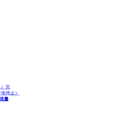
换）完
后一张停止）
流量