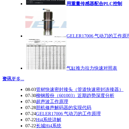
用重量传感器配合PLC控制
GELER17006 气动刀的工作原
气缸推力拉力快速对照表
资讯
更多...
08-03
管材快速密封接头（管道快速密封连接器）
07-30
柳钢股份（601003）近期趋势深度分析
07-30
超声波工作原理
07-28
胆机修声解码器的实现代码
07-24
GELER17006 气动刀的工作原理
07-22
Hi4系统详解
07-22
长城Hi4系统