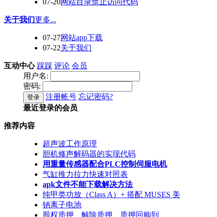
07-20
网站目录禁止访问代码
关于我们
更多...
07-27
网站app下载
07-22
关于我们
互动中心
踩踩
评论
会员
用户名:
密码:
注册帐号
忘记密码?
登录
最近登录的会员
推荐内容
超声波工作原理
胆机修声解码器的实现代码
用重量传感器配合PLC控制伺服电机
气缸推力拉力快速对照表
apk文件不能下载解决方法
纯甲类功放（Class A）+ 搭配 MUSES 美
钠离子电池
股权质押、解除质押、质押回购到