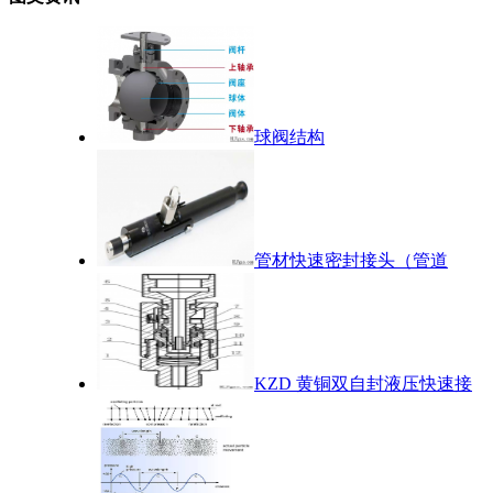
球阀结构
管材快速密封接头（管道
KZD 黄铜双自封液压快速接