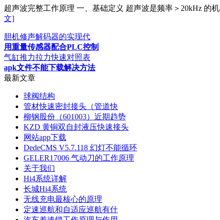
超声波完整工作原理 一、基础定义 超声波是频率＞20kHz
文]
胆机修声解码器的实现代
用重量传感器配合PLC控制
气缸推力拉力快速对照表
apk文件不能下载解决方法
最新文章
球阀结构
管材快速密封接头（管道快
柳钢股份（601003）近期趋势
KZD 黄铜双自封液压快速接头
网站app下载
DedeCMS V5.7.118 幻灯不能循环
GELER17006 气动刀的工作原理
关于我们
Hi4系统详解
长城Hi4系统
无线充电最核心的原理
定速巡航和自适应巡航有什
汽车差速锁工作原理与作用